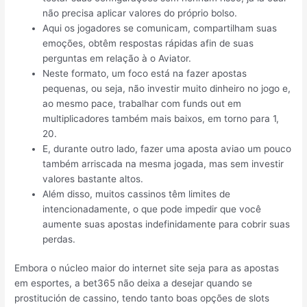
não precisa aplicar valores do próprio bolso.
Aqui os jogadores se comunicam, compartilham suas
emoções, obtêm respostas rápidas afin de suas
perguntas em relação à o Aviator.
Neste formato, um foco está na fazer apostas
pequenas, ou seja, não investir muito dinheiro no jogo e,
ao mesmo pace, trabalhar com funds out em
multiplicadores também mais baixos, em torno para 1,
20.
E, durante outro lado, fazer uma aposta aviao um pouco
também arriscada na mesma jogada, mas sem investir
valores bastante altos.
Além disso, muitos cassinos têm limites de
intencionadamente, o que pode impedir que você
aumente suas apostas indefinidamente para cobrir suas
perdas.
Embora o núcleo maior do internet site seja para as apostas
em esportes, a bet365 não deixa a desejar quando se
prostitución de cassino, tendo tanto boas opções de slots