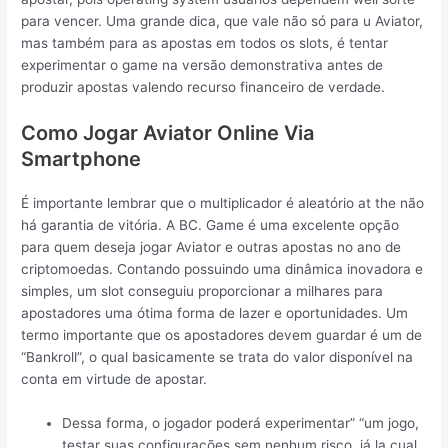
para vencer. Uma grande dica, que vale não só para u Aviator,
mas também para as apostas em todos os slots, é tentar
experimentar o game na versão demonstrativa antes de
produzir apostas valendo recurso financeiro de verdade.
Como Jogar Aviator Online Via
Smartphone
É importante lembrar que o multiplicador é aleatório at the não
há garantia de vitória. A BC. Game é uma excelente opção
para quem deseja jogar Aviator e outras apostas no ano de
criptomoedas. Contando possuindo uma dinâmica inovadora e
simples, um slot conseguiu proporcionar a milhares para
apostadores uma ótima forma de lazer e oportunidades. Um
termo importante que os apostadores devem guardar é um de
“Bankroll”, o qual basicamente se trata do valor disponível na
conta em virtude de apostar.
Dessa forma, o jogador poderá experimentar” “um jogo,
testar suas configurações sem nenhum risco, já la cual