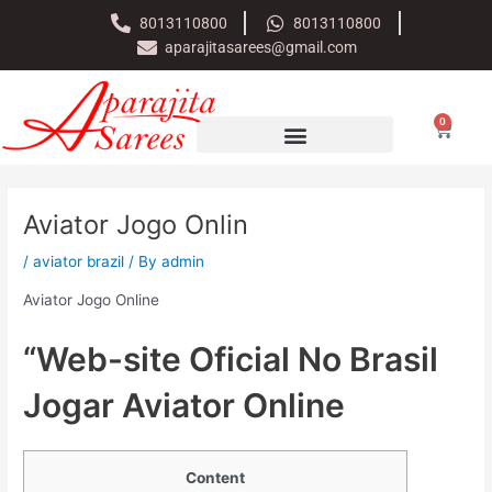
Skip
8013110800
8013110800
to
aparajitasarees@gmail.com
content
0
Cart
Aviator Jogo Onlin
/
aviator brazil
/ By
admin
Aviator Jogo Online
“Web-site Oficial No Brasil
Jogar Aviator Online
Content