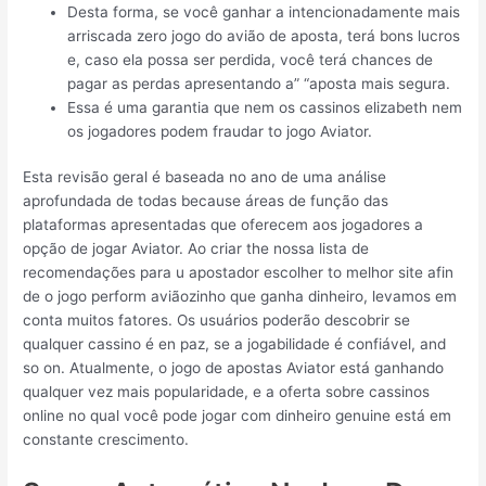
Desta forma, se você ganhar a intencionadamente mais
arriscada zero jogo do avião de aposta, terá bons lucros
e, caso ela possa ser perdida, você terá chances de
pagar as perdas apresentando a” “aposta mais segura.
Essa é uma garantia que nem os cassinos elizabeth nem
os jogadores podem fraudar to jogo Aviator.
Esta revisão geral é baseada no ano de uma análise
aprofundada de todas because áreas de função das
plataformas apresentadas que oferecem aos jogadores a
opção de jogar Aviator. Ao criar the nossa lista de
recomendações para u apostador escolher to melhor site afin
de o jogo perform aviãozinho que ganha dinheiro, levamos em
conta muitos fatores. Os usuários poderão descobrir se
qualquer cassino é en paz, se a jogabilidade é confiável, and
so on. Atualmente, o jogo de apostas Aviator está ganhando
qualquer vez mais popularidade, e a oferta sobre cassinos
online no qual você pode jogar com dinheiro genuine está em
constante crescimento.