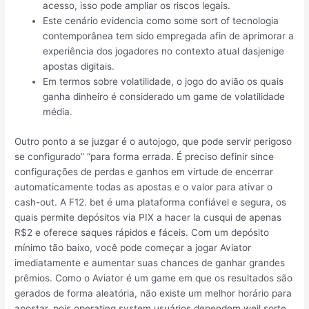
acesso, isso pode ampliar os riscos legais.
Este cenário evidencia como some sort of tecnologia
contemporânea tem sido empregada afin de aprimorar a
experiência dos jogadores no contexto atual dasjenige
apostas digitais.
Em termos sobre volatilidade, o jogo do avião os quais
ganha dinheiro é considerado um game de volatilidade
média.
Outro ponto a se juzgar é o autojogo, que pode servir perigoso
se configurado” “para forma errada. É preciso definir since
configurações de perdas e ganhos em virtude de encerrar
automaticamente todas as apostas e o valor para ativar o
cash-out. A F12. bet é uma plataforma confiável e segura, os
quais permite depósitos via PIX a hacer la cusqui de apenas
R$2 e oferece saques rápidos e fáceis. Com um depósito
mínimo tão baixo, você pode começar a jogar Aviator
imediatamente e aumentar suas chances de ganhar grandes
prêmios. Como o Aviator é um game em que os resultados são
gerados de forma aleatória, não existe um melhor horário para
apostar, pois operating system usuários dependem weil sorte