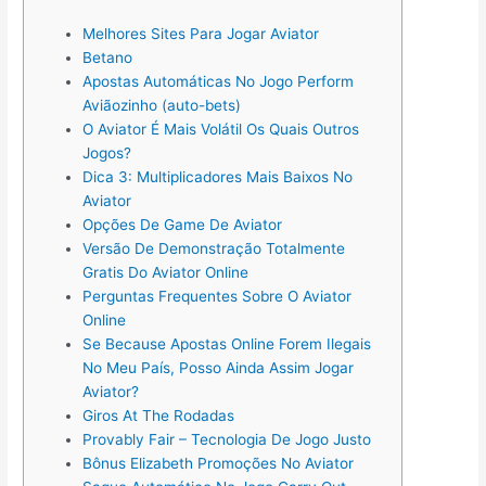
Melhores Sites Para Jogar Aviator
Betano
Apostas Automáticas No Jogo Perform
Aviãozinho (auto-bets)
O Aviator É Mais Volátil Os Quais Outros
Jogos?
Dica 3: Multiplicadores Mais Baixos No
Aviator
Opções De Game De Aviator
Versão De Demonstração Totalmente
Gratis Do Aviator Online
Perguntas Frequentes Sobre O Aviator
Online
Se Because Apostas Online Forem Ilegais
No Meu País, Posso Ainda Assim Jogar
Aviator?
Giros At The Rodadas
Provably Fair – Tecnologia De Jogo Justo
Bônus Elizabeth Promoções No Aviator