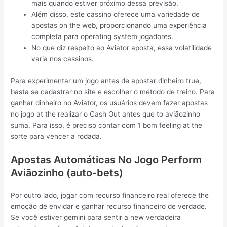
mais quando estiver próximo dessa previsão.
Além disso, este cassino oferece uma variedade de
apostas on the web, proporcionando uma experiência
completa para operating system jogadores.
No que diz respeito ao Aviator aposta, essa volatilidade
varia nos cassinos.
Para experimentar um jogo antes de apostar dinheiro true,
basta se cadastrar no site e escolher o método de treino. Para
ganhar dinheiro no Aviator, os usuários devem fazer apostas
no jogo at the realizar o Cash Out antes que to aviãozinho
suma. Para isso, é preciso contar com 1 bom feeling at the
sorte para vencer a rodada.
Apostas Automáticas No Jogo Perform
Aviãozinho (auto-bets)
Por outro lado, jogar com recurso financeiro real oferece the
emoção de envidar e ganhar recurso financeiro de verdade.
Se você estiver gemini para sentir a new verdadeira