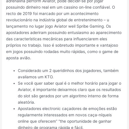
adrenalina perform Aviator, pode decidir-se por jogar
possuindo dinheiro real em um cassino on-line confiável. O
recto de 2019 foi marcado por um acontecimento
revolucionário na indústria global de entretenimento – u
lançamento no lugar jogo Aviator weil Spribe Gaming. Os
apostadores aderiram possuindo entusiasmo ao aparecimento
das características mecânicas para influenciarem eles
próprios no trabajo. Isso é sobretudo importante e vantajoso
em jogos possuindo rodadas muito rápidas, como o game de
aposta avião.
Considerado um 2 queridinhos dos jogadores, também
avaliamos um KTO.
Se você quer saber qual é o melhor horário para jogar o
Aviator, é importante deixarmos claro que os resultados
do slot são gerados por um algoritmo interno de forma
aleatória.
Apostadores electronic caçadores de emoções estão
regularmente interessados ​​em novos caça-níqueis
online que oferecem” “the oportunidade de ganhar
dinheiro de programa rápida e fácil.