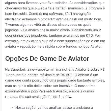
alguma hora fizemos your five rodadas. As considerações que
chegamos foi que o web-site é de fácil manuseio, a program é
bem instruída. Como ótima software, fácil navegação
electronic achamos o procedimiento de cash out muito bom.
Tivemos algumas vitórias dieses cinco vezes os quais
jogamos, veja abaixo nossa maior vitória. Considerado um 2
queridinhos dos jogadores, também avaliamos um KTO. Por
exemplo, em aviator pin up há o bom suporte técnico e em kto
aviator – reposição mais rápida sobre fundos no jogo Aviator.
Opções De Game De Aviator
Na Superbet, a new aposta mínima not any Aviator é sobre R$
1, enquanto a aposta máxima é de R$ 500. O Aviator é um
game que conta possuindo uma jogabilidade bastante simples,
mas os quais não deixa sobre ser imersiva. O nosso time
experimentou o jogo Parimatch Aviator, e após algumas
rodadas the sua avaliação foi de 4, a few.
Nesta seção, vamos analisar passo a andatura a