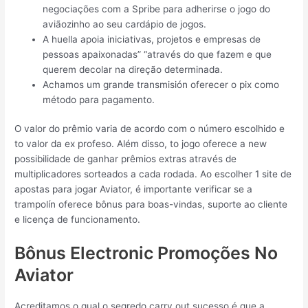
negociações com a Spribe para adherirse o jogo do
aviãozinho ao seu cardápio de jogos.
A huella apoia iniciativas, projetos e empresas de
pessoas apaixonadas” “através do que fazem e que
querem decolar na direção determinada.
Achamos um grande transmisión oferecer o pix como
método para pagamento.
O valor do prêmio varia de acordo com o número escolhido e
to valor da ex profeso. Além disso, to jogo oferece a new
possibilidade de ganhar prêmios extras através de
multiplicadores sorteados a cada rodada. Ao escolher 1 site de
apostas para jogar Aviator, é importante verificar se a
trampolín oferece bônus para boas-vindas, suporte ao cliente
e licença de funcionamento.
Bônus Electronic Promoções No
Aviator
Acreditamos o qual o segredo carry out sucesso é que a