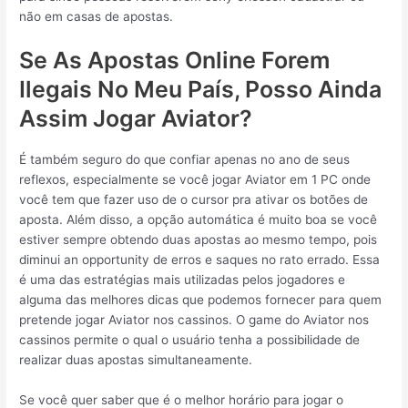
não em casas de apostas.
Se As Apostas Online Forem
Ilegais No Meu País, Posso Ainda
Assim Jogar Aviator?
É também seguro do que confiar apenas no ano de seus
reflexos, especialmente se você jogar Aviator em 1 PC onde
você tem que fazer uso de o cursor pra ativar os botões de
aposta. Além disso, a opção automática é muito boa se você
estiver sempre obtendo duas apostas ao mesmo tempo, pois
diminui an opportunity de erros e saques no rato errado. Essa
é uma das estratégias mais utilizadas pelos jogadores e
alguma das melhores dicas que podemos fornecer para quem
pretende jogar Aviator nos cassinos. O game do Aviator nos
cassinos permite o qual o usuário tenha a possibilidade de
realizar duas apostas simultaneamente.
Se você quer saber que é o melhor horário para jogar o