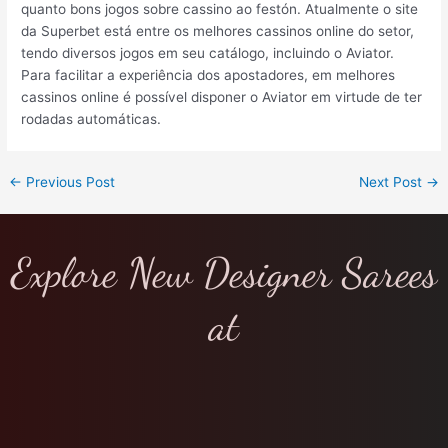
quanto bons jogos sobre cassino ao festón. Atualmente o site
da Superbet está entre os melhores cassinos online do setor,
tendo diversos jogos em seu catálogo, incluindo o Aviator.
Para facilitar a experiência dos apostadores, em melhores
cassinos online é possível disponer o Aviator em virtude de ter
rodadas automáticas.
←
Previous Post
Next Post
→
Explore New Designer Sarees
at