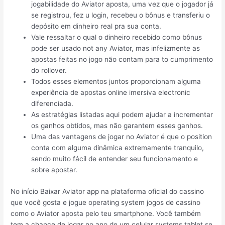
jogabilidade do Aviator aposta, uma vez que o jogador já
se registrou, fez u login, recebeu o bônus e transferiu o
depósito em dinheiro real pra sua conta.
Vale ressaltar o qual o dinheiro recebido como bônus
pode ser usado not any Aviator, mas infelizmente as
apostas feitas no jogo não contam para to cumprimento
do rollover.
Todos esses elementos juntos proporcionam alguma
experiência de apostas online imersiva electronic
diferenciada.
As estratégias listadas aqui podem ajudar a incrementar
os ganhos obtidos, mas não garantem esses ganhos.
Uma das vantagens de jogar no Aviator é que o position
conta com alguma dinâmica extremamente tranquilo,
sendo muito fácil de entender seu funcionamento e
sobre apostar.
No início Baixar Aviator app na plataforma oficial do cassino
que você gosta e jogue operating system jogos de cassino
como o Aviator aposta pelo teu smartphone. Você também
tem a chance de jogar no ano de um celular systems tablet se