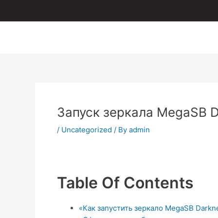
Skip
to
content
Запуск зеркала MegaSB D
/
Uncategorized
/ By
admin
Table Of Contents
«Как запустить зеркало MegaSB Darkne