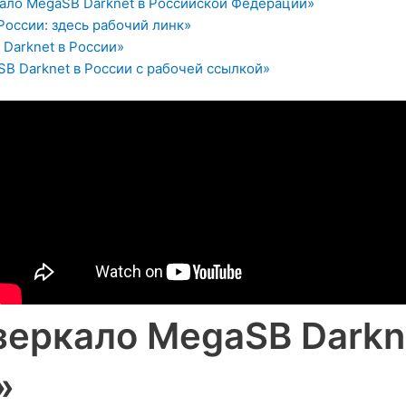
кало MegaSB Darknet в Российской Федерации»
России: здесь рабочий линк»
 Darknet в России»
SB Darknet в России с рабочей ссылкой»
зеркало MegaSB Darkne
»