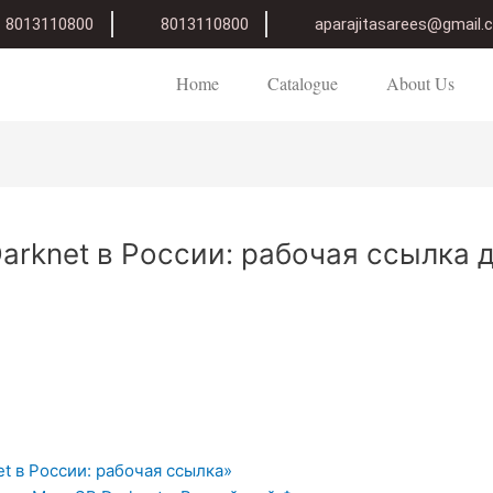
8013110800
8013110800
aparajitasarees@gmail
Home
Catalogue
About Us
arknet в России: рабочая ссылка 
t в России: рабочая ссылка»