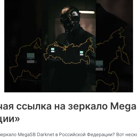
ая ссылка на зеркало Mega
ции»
еркало MegaSB Darknet в Российской Федерации? Вот неско